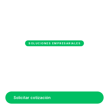
SOLUCIONES EMPRESARIALES
Conectividad para tu
empresa
Soluciones de fibra óptica para pymes, condominios y
grandes empresas.
Solicitar cotización