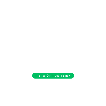
FIBRA ÓPTICA TLINK
Planes Hogar
Fibra óptica para tu casa. Velocidad real, router incluido,
sin costos ocultos.