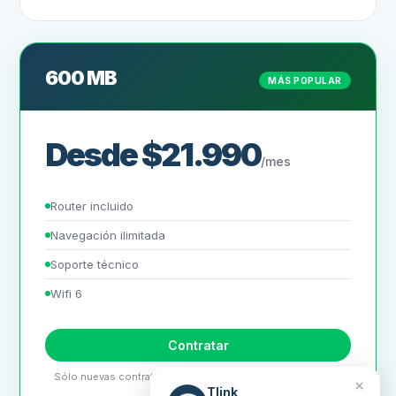
600 MB
MÁS POPULAR
Desde $21.990
/mes
Router incluido
Navegación ilimitada
Soporte técnico
Wifi 6
Contratar
Sólo nuevas contrataciones. Sujeto a factibilidad técnica y
×
comercial.
Tlink