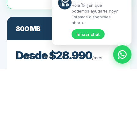
Hola 👋 ¿En qué
podemos ayudarte hoy?
Estamos disponibles
ahora.
800 MB
MÁXIMA VELOCIDAD
Iniciar chat
Desde $28.990
/mes
Router incluido
Navegación ilimitada
Soporte técnico
Wifi 6
Contratar
Sólo nuevas contrataciones. Sujeto a factibilidad técnica y
comercial.