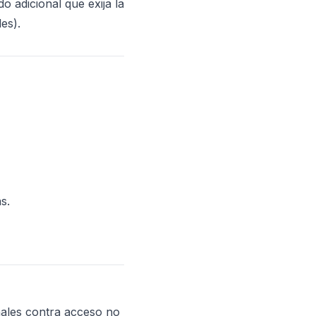
o adicional que exija la
es).
s.
nales contra acceso no