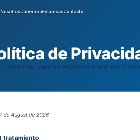
s
Nosotros
Cobertura
Empresas
Contacto
olítica de Privacid
o recopilamos, usamos y protegemos tu información perso
07 de August de 2026
l tratamiento