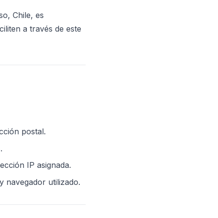
o, Chile, es
iliten a través de este
cción postal.
.
rección IP asignada.
 y navegador utilizado.