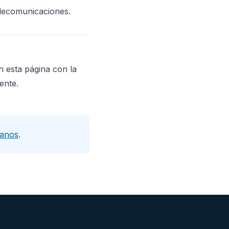
elecomunicaciones.
n esta página con la
ente.
tanos
.