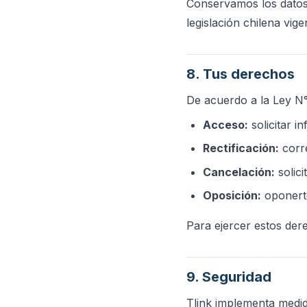
Conservamos los datos p
legislación chilena vig
8. Tus derechos
De acuerdo a la Ley N°
Acceso:
solicitar i
Rectificación:
corre
Cancelación:
solici
Oposición:
oponerte
Para ejercer estos der
9. Seguridad
Tlink implementa medid