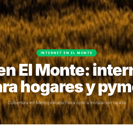
INTERNET EN EL MONTE
 en El Monte: inter
ra hogares y pym
Cobertura en Metropolitana
·
Fibra óptica
·
Instalación rápida