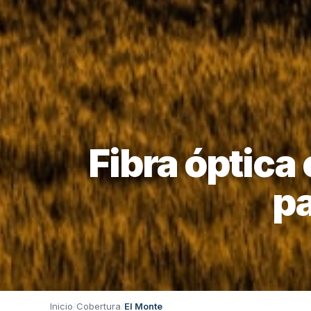
Fibra óptica
pa
Inicio
/
Cobertura
/
El Monte