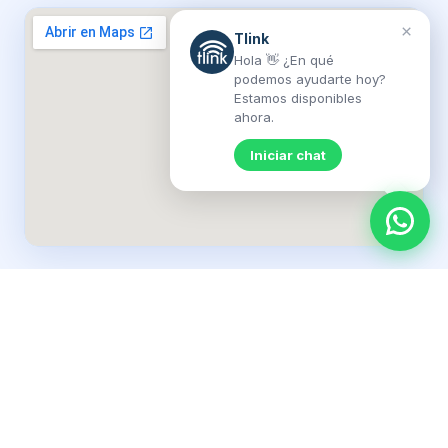
×
Tlink
Hola 👋 ¿En qué
podemos ayudarte hoy?
Estamos disponibles
ahora.
Iniciar chat
PLANES DISPONIBLES
Planes de fibra óptica para Peñaflor