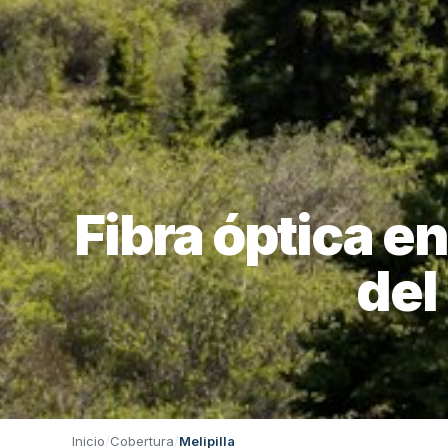
Fibra óptica en
del
Inicio
/
Cobertura
/
Melipilla