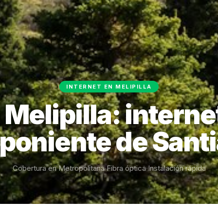
INTERNET EN MELIPILLA
 Melipilla: internet
 poniente de Sant
Cobertura en Metropolitana
·
Fibra óptica
·
Instalación rápida